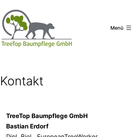
Zum
Inhalt
springen
Menü
TreeTop
Baumpflege
GmbH
Kontakt
Nürnberg
TreeTop Baumpflege GmbH
Bastian Erdorf
Dipl. Biol., EuropeanTreeWorker,