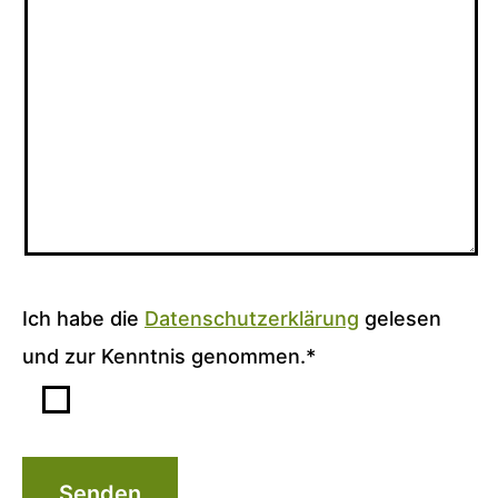
s
e
s
F
e
l
d
l
Ich habe die
Datenschutzerklärung
gelesen
e
und zur Kenntnis genommen.*
e
r
.